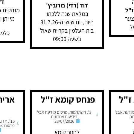
ה
ד"
דוד (דדי) בורוביץ'
ז"ל
מחזקים א
במלאת שנה ללכתו
צער
מי יתן 
היום, יום שישי ה-31.7.26
ל
בית העלמין בקריית שאול
כלמוביל 
בשעה 09:00
ז"ל
פנחס קומא ז"ל
אריה
מודעת אבל
3"
,
השתתפות
,
פרסום מודעת אבל
ות
בידיעות אחרונות
LITY
,
16"
28/07/2026
פרסום מו
לחנוך קומא