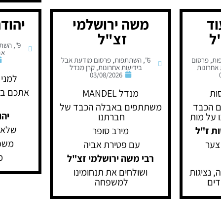
וד
משה ירושלמי
יהוד
ל
זצ"ל
9"
,
השתת
אב
ות
,
פרסום
6"
,
השתתפות
,
פרסום מודעת אבל
אחרונות
בידיעות אחרונות
,
קרן מנדל
03/08/2026
למני
אתכם בא
ות
מנדל MANDEL
 הכבד
משתתפים באבלה הכבד של
יהו
ו על מות
חברתנו
שלא 
ת ז"ל
מירב סופר
משפ
צער
עם פטירת אביה
מ
רבי משה ירושלמי זצ"ל
, נציגות
ושולחים את תנחומינו
דים
למשפחה