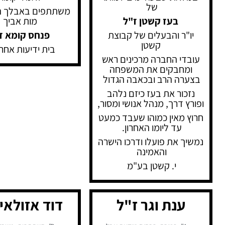
של
משתתפים באבלך ה
בעז קשטן ז"ל
מות אביך
יו"ר והבעלים של קבוצת
פנחס קומא ז
קשטן
בית ידיעות אחר
עובדי החברה מרכינים ראש
ומחבקים את המשפחה
בצערה הרב ובכאבה הגדול
נזכור את בעז כיזם נלהב
ופורץ דרך, מנהל אנושי ומסור,
חרוץ מאין כמוהו שעבד כמעט
עד ליומו האחרון.
נמשיך את פועלו ודרכו הישרה
והאמינה
י. קשטן בע"מ
ענת וגר ז"ל
דוד אזולאי 