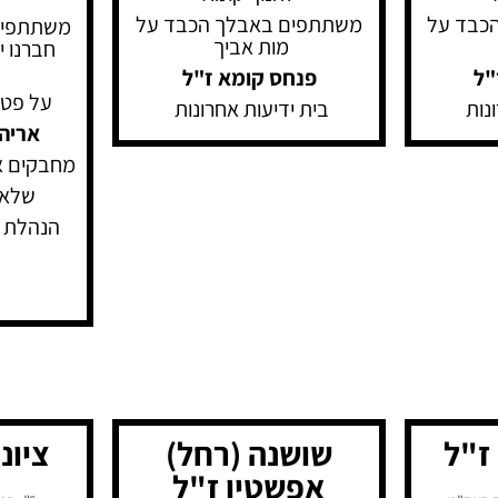
כבד על
משתתפים באבלך הכבד על
משתתפים
מות אביך
חברנו יו
"ל
פנחס קומא
ז"ל
על פט
ונות
בית ידיעות אחרונות
אריה 
מחבקים א
שלא 
הנהלת ה
ז"ל
שושנה (רחל)
ציונ
אפשטין ז"ל