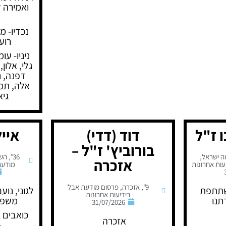
ואמירה ל
נכדיו- מו
רוע
ניניו- עומ
גלי, אלון,
דפנה, נ
אלה, תמר
גיא
ו ז"ל
דוד (דדי)
אייל
בורוביץ' ז"ל –
 ישראל
,
36"
,
הש
אזכרה
ות אחרונות
מודעת
9"
,
אזכרה
,
פרסום מודעת אבל
שתתפת
לגוני, נוע
בידיעות אחרונות
תנו
משפח
31/07/2026
כואבים 
אזכרה