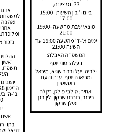
33, נס ציונה,
אדם י
ביום ו' בין השעות 15:00-
למשפחתו, 
17:00
ואהבה ל
מוצאי שבת מהשעה 19:00-
אחריו
21:00
ומלוכדת, 
ימים א'-ד' מהשעה 16:00 עד
נזכור 
השעה 21:00
המשפחה האבלה:
ההלוויה
בעלה: טוני יוסף
ילדיה: יעל ודרור שגיא, מיכאל
העלמ
ומריאנה יוסף, ענת ונועם
יושבים 
רוטשטיין
ואחיה: סילבי פולק, רקלה
בירנר, רוברט שרקון, לין דגן
00
ואילן שרקון
יה
אשתו-
בתו- רבק
דניאל ושר