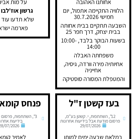
אחותנו האהובה
על מות אבי
הלוויה התקיימה אתמול, יום
גרשון אוז'לבו 
חמישי 30.7.2026
שלא תדעו עוד 
השבעה תתקיים בבית אחותה
פארמה ישרא
בבית יצחק, דרך חפר 25
בשעות הבוקר בלבד, 10:00-
14:00
משפחתה האבלה
אחיותיה מירה וורדה, גיסיה,
אחייניה
והמטפלת המסורה סוסטיקה
בעז קשטן ז"ל
פנחס קומא 
12"
,
השתתפות
,
י. קשטן בע"מ
,
3"
,
השתתפות
,
פרסום 
פרסום מודעת אבל בידיעות אחרונות
בידיעות אחרונ
28/07/2026
29/07/2026
במלאת שבעה ימים למותו
לאמיר קומא