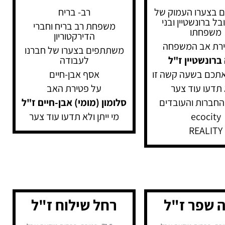
 בצערו העמוק של
רב- בריח
בל ברונשטיין ובני
משפחת רב בריח וחברי
משפחתו
הדירקטוריון
ירת אב המשפחה
משתתפים בצערו של חברנו
ברונשטיין ז"ל
לעבודה
תכם בשעה קשה זו
אסף אבן-חיים
תדעו עוד צער
על פטירת האב
חברות והעובדים
סלומון (מומי) אבן-חיים ז"ל
ecocity
מי ייתן ולא תדעו עוד צער
REALITY
ה שפר ז"ל
רחל שילוח ז"ל