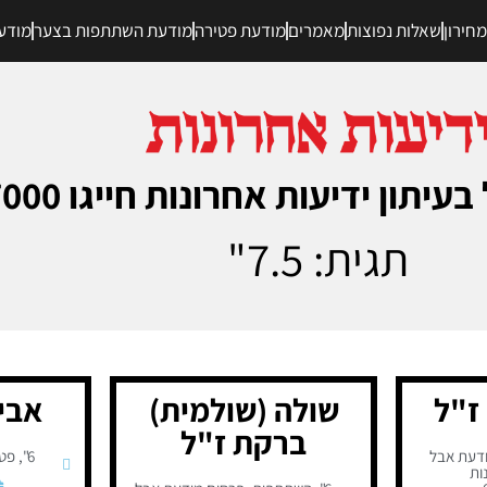
חירון
שאלות נפוצות
מאמרים
מודעת פטירה
מודעת השתתפות בצער
מודע
 ידיעות אחרונות חייגו 077-9967000
תגית: 7.5"
ז"ל
שולה (שולמית)
אבי 
ברקת ז"ל
דעת אבל
6"
,
פטי
ות