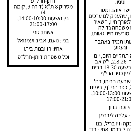
דותן-חרל”פ
וניניו.
מסריק 8 ת”א (דירה 9, קומה
שר אוהב ומסור
4)
שהעניק לנו ערכים
בין השעות 14:00-10:00,
אורך חייו, השאיר
21:00-17:00
 משפחה גדולה
אשתו: גוני
מורשת חייו וגאוותו.
בניו: נועם, אביב ועמנואל
אותו תמיד באהבה
וגעגוע
אחיו: רז ובנות ביתו
 תתקיים היום, יום
וכל משפחת דותן-חרל”פ
ראשון ה-2.8.26, י"ט אב
תשפ"ו, בשעה 18:30 בבית
ין כפר הרי"ף
שבעה בביתו, רח'
הרימון 28, כפר הרי"ף, בימים
ב'-ה' בשעות 10:00-13:00,
17:00-21:
י זכרו ברוך
 עליזה ליברמן
ה וזיו בריל, בנו-
ה ליברמן, אחיו- דוד