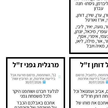
יברמן, גיסתו- חנה
עברון
רן, ערן, שירן, דותן,
י, ארז ואורטל
ר, נועה, יאיר, ליבי,
 עופרי, מיכאל, יונתן,
עמי, אימרי, אסף,
, אור, מילה, ליאו,
, מאיה ויובל
 דותן ז"ל
מרגלית גפני ז"ל
תתפות
,
כלמוביל
,
פרסום
12"
,
השתתפות
,
פרסום מודעת אבל
 אבל בידיעות אחרונות
בידיעות אחרונות
,
ש. הורוביץ ושות'
30/07/2026
30/07/2026
ם, אביב ועמנואל וכל
לגלעד חברנו ושותפנו היקר
ת דותן חרל"פ
ולכל משפחת גפני
אתכם את מותו של
אתכם באבלכם הכבד
על פטירתה של יקירתכם