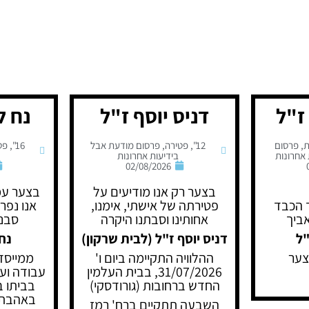
ז"ל
דניס יוסף ז"ל
נח ל
,
פרסום
12"
,
פטירה
,
פרסום מודעת אבל
16"
,
פט
אחרונות
בידיעות אחרונות
02/08/2026
בצער רק אנו מודיעים על
בצער עמ
 הכבד
פטירתה של אישתי, אימנו,
אנו נפר
ביך
אחותינו וסבתנו היקרה
סבנו
"ל
דניס יוסף ז"ל (לבית שרקון)
נח
צער
ההלוויה התקיימה ביום ו'
ממייסדי
31/07/2026, בבית העלמין
עבודה וע
החדש ברחובות (גורודסקי)
בביתו ב
באהבת א
השבעה תתקיים ברח' רמז