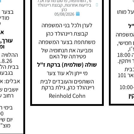
6"
,
השתתפות
,
פרסום מודעת אבל
בידיעות אחרונות
,
קבוצת ריינהולד
כהן
על מותו
בצער ר
05/08/2026
מודי
ש
לערן ולכל בני המשפחה
"ל
אב
קבוצת ריינהולד כהן
המשפחה
עורך, 
משתתפת בצער המשפחה
 חמישי,
ומ
ו,
ומביעה את תנחומיה של
06.08.2026 בשעה 18:00
ההלוויה 
פטירתה של האם
ויתקין.
4.8.26, בשעה :00
שולה (שולמית) ברקת ז"ל
בבית הלוו
בית
בגבעת 
מי ייתן ולא עוד צער
המשפחה, רח' הדואר 101
אבלים: א
השותפים והעובדים לבית
ריינהולד כהן, גילת ברקת
יושבים ש
ין
Reinhold Cohn
0.
יום שישי -14:00
מוצ"ש -22:00