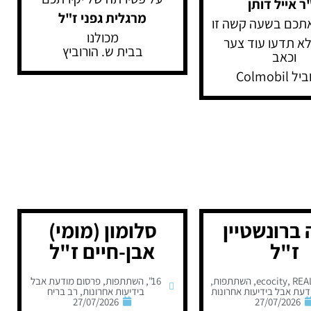
ר אייל דותן
מרגלית גפני ז"ל
תכם בשעה קשה זו
מכולנו
ולא תדעו עוד צער
בבית ש. הורוביץ
וכאב
Colmobil
 ברונשטיין
סלומון (מומי)
ז"ל
אבן-חיים ז"ל
REA
,
ecocity
,
השתתפות
,
16"
,
השתתפות
,
פרסום מודעת אבל
דעת אבל בידיעות אחרונות
בידיעות אחרונות
,
רב בריח
27/07/2026
27/07/2026