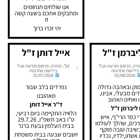
אנו שולחים תנחומים
ומחבקים אתכם בשעה קשה
זו
יהי זכרו ברוך
יברמן ז"ל
אייל דותן ז"ל
ירה
,
פרסום מודעת אבל
16"
,
פטירה
,
פרסום מודעת אבל
בידיעות אחרונות
בידיעות אחרונות
31/07/2026
02/08/2026
וק ובאהבה גדולה
נפרדים בלב שבור
דים מבעלי, אבינו,
מאהובנו
 ואחינו האהוב
ד"ר אייל דותן
 ליברמן ז"ל
הלוויה התקיימה ביום רביעי,
 כפר הרי"ף, איש
ט”ו באב תשפ”ו, 29.7.26
רכים, שהלך לעולמו
בבית העלמין גבעת ברנר
שיבה טובה מוקף
יושבים שבעה בבית משפחת
שתו,ילדיו, נכדיו