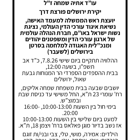
עו”ד אתיה שמחה ז"ל
יקירת ירושלים פורצת דרך
יועצת ראש הממשלה למעמד האישה,
נשיאת איגוד עורכי הדין העולמי, נציגת
נשות ישראל באו”ם, חברת הנהלה עולמית
של ארגון עורכי הדין ומשפטנים יהודים
ומנכ”לית האגודה למלחמה בסרטן
בירושלים (לשעבר)
ההלוויה תתקיים ביום שישי 7.8.26, כ”ד אב
תשפ”ו, בשעה 12:00,
בבית ההספדים הספרדי הר המנוחות גבעת
שאול, ירושלים
יושבים שבעה בבית משפחת שמחה אליקים,
רח’ עומרי 23 ת”א, החל משישי עד כניסת שבת
ובמוצ”ש.
בימי חול בין השעות 10:00-13:00, 16:00-
20:00.
למעט ביום שלישי בין השעות 10:00-13:00
אז נשב בדיור מוגן פאלאס ברח’ ויצמן 18, ת”א.
הילדים: אמירה, מושי, טלי, צבי ובני/ות זוגם