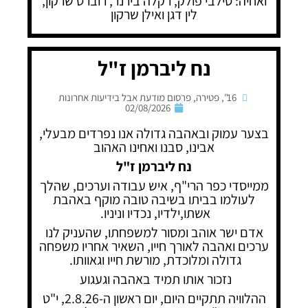
ואחיה: סילבי פולק, רקלה בירנר, רוברט שרקון,
לין דגן ואילן שרקון
נח ליברמן ז"ל
16"
,
פטירה
,
פרסום מודעת אבל בידיעות אחרונות
02/08/2026
בצער עמוק ובאהבה גדולה אנו נפרדים מבעלי,
אבינו, סבנו ואחינו האהוב
נח ליברמן ז"ל
ממייסדי כפר הרי"ף, איש עבודה וערכים, שהלך
לעולמו בביתו בשיבה טובה מוקף באהבת
אשתו,ילדיו, נכדיו וניניו.
אדם ישר אוהב ומסור למשפחתו, שהעניק לנו
ערכים ואהבה לאורך חייו, השאיר אחריו משפחה
גדולה ומלוכדת, מורשת חייו וגאוותו.
נזכור אותו תמיד באהבה וגעגוע
ההלוויה תתקיים היום, יום ראשון ה-2.8.26, י"ט