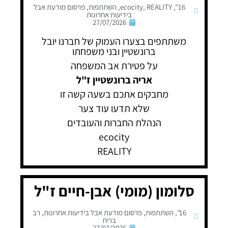
16"
,
REALITY
,
ecocity
,
השתתפות
,
פרסום מודעת אבל
בידיעות אחרונות
27/07/2026
משתתפים בצערו העמוק של חברנו יובל
ברונשטיין ובני משפחתו
על פטירת אב המשפחה
אריה ברונשטיין ז"ל
מחבקים אתכם בשעה קשה זו
שלא תדעו עוד צער
הנהלת החברות והעובדים
ecocity
REALITY
סלומון (מומי) אבן-חיים ז"ל
16"
,
השתתפות
,
פרסום מודעת אבל בידיעות אחרונות
,
רב
בריח
27/07/2026