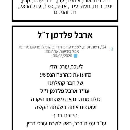
הנכדים: אורי, איתמר, ערן, הדר, עופר, קרין,
יניב, רינת, נועה, עידן, אביב, כפיר, עדי, הראל,
רוני והנינים
ארבל פלדמן ז״ל
24"
,
השתתפות
,
לשכת עורכי הדין בישראל
,
פרסום מודעת
אבל בידיעות אחרונות
06/08/2026
לשכת עורכי הדין
מזועזעת מהרצח הנפשע
של חבר קהילתנו
עו"ד ארבל פלדמן ז"ל
כולנו מחזקים את משפחתו היקרה
ועוטפים אותה בשעתה הקשה
יהי זכרו ברוך
עו״ד עמית בכר, ראש לשכת עורכי הדין,