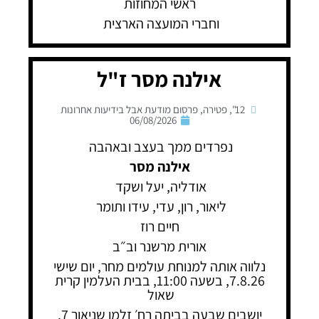
ראשי המחוזות
וחברי המועצה הארצית
אילנה מסר ז"ל
12"
,
פטירה
,
פרסום מודעת אבל בידיעות אחרונות
06/08/2026
נפרדים ממך בעצב ובאהבה
אילנה מסר
אודליה, יעל ושקד
ליאור, רון, עדי, עידו ותומר
חיים רוז
אורית מרשנר וב״ב
נלווה אותה למנוחת עולמים מחר, יום שישי
7.8.26, בשעה 11:00, בבית העלמין קרית
שאול
יושבים שבעה בביתה רח׳ זלמן שניאור 7,