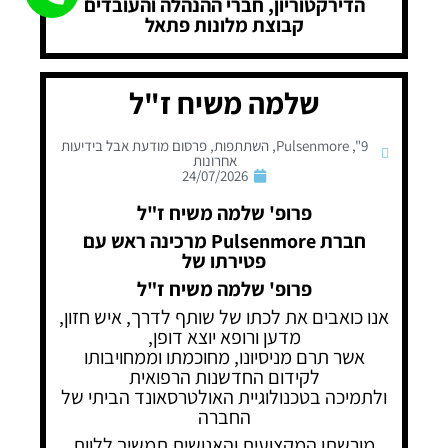
הדירקטוריון, חברי ההנהלה והעובדים
קבוצת מלונות פתאל
שלמה משיח ז"ל
9"
,
Pulsenmore
,
השתתפות
,
פרסום מודעת אבל בידיעות
אחרונות
24/07/2026
פרופ' שלמה משיח ז"ל
חברת Pulsenmore מרכינה ראש עם
פטירתו של
פרופ' שלמה משיח ז"ל
אנו כואבים את לכתו של שותף לדרך, איש חזון,
מדען ורופא יוצא דופן,
אשר תרם מניסיונו, מחוכמתו וממחויבותו
לקידום החדשנות הרפואית
ולתמיכה בטכנולוגיית האולטרסאונד הביתי של
החברה
מורשתו המקצועית והאנושית תמשיך ללוות