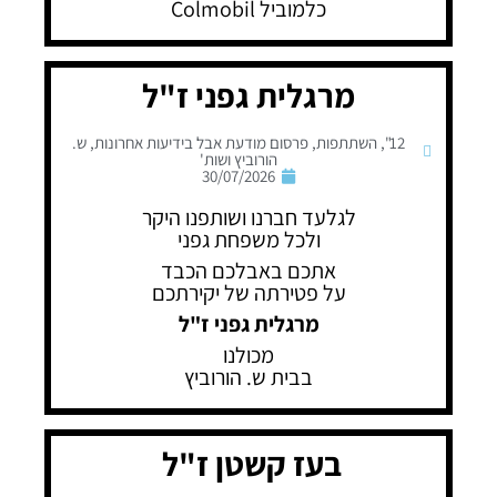
כלמוביל Colmobil
מרגלית גפני ז"ל
12"
,
השתתפות
,
פרסום מודעת אבל בידיעות אחרונות
,
ש.
הורוביץ ושות'
30/07/2026
לגלעד חברנו ושותפנו היקר
ולכל משפחת גפני
אתכם באבלכם הכבד
על פטירתה של יקירתכם
מרגלית גפני ז"ל
מכולנו
בבית ש. הורוביץ
בעז קשטן ז"ל