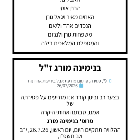
הבת אוסי
האחים מאיר ויגאל גורן
הנכדים אהד וליאם
משפחות גורן ולנגזם
והמטפלת המלאכית דילה
בנימינה מורג ז"ל
9"
,
פטירה
,
פרסום מודעת אבל בידיעות אחרונות
26/07/2026
בצער רב וביגון קודר אנו מודיעים על פטירתה
של
אמנו, סבתנו ואחותי היקרה
פרופ' בנימינה מורג
ההלוויה תתקיים היום, יום ראשון, 26.7.26, י״ב
אב תשפ״ו,