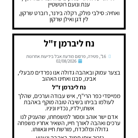
ענת ונועם רוטשטיין
ואחיה: סילבי פולק, רקלה בירנר, רוברט שרקון,
לין דגן ואילן שרקון
נח ליברמן ז"ל
16"
,
פטירה
,
פרסום מודעת אבל בידיעות אחרונות
02/08/2026
בצער עמוק ובאהבה גדולה אנו נפרדים מבעלי,
אבינו, סבנו ואחינו האהוב
נח ליברמן ז"ל
ממייסדי כפר הרי"ף, איש עבודה וערכים, שהלך
לעולמו בביתו בשיבה טובה מוקף באהבת
אשתו,ילדיו, נכדיו וניניו.
אדם ישר אוהב ומסור למשפחתו, שהעניק לנו
ערכים ואהבה לאורך חייו, השאיר אחריו משפחה
גדולה ומלוכדת, מורשת חייו וגאוותו.
נזכור אותו תמיד באהבה וגעגוע