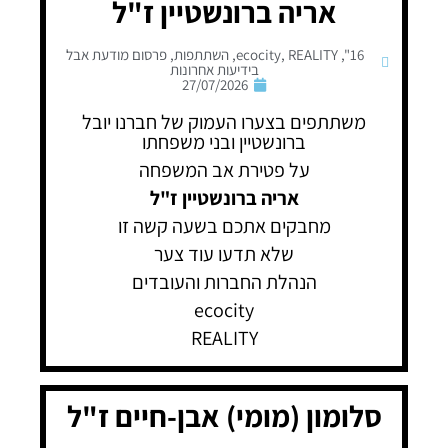
אריה ברונשטיין ז"ל
16"
,
REALITY
,
ecocity
,
השתתפות
,
פרסום מודעת אבל
בידיעות אחרונות
27/07/2026
משתתפים בצערו העמוק של חברנו יובל
ברונשטיין ובני משפחתו
על פטירת אב המשפחה
אריה ברונשטיין ז"ל
מחבקים אתכם בשעה קשה זו
שלא תדעו עוד צער
הנהלת החברות והעובדים
ecocity
REALITY
סלומון (מומי) אבן-חיים ז"ל