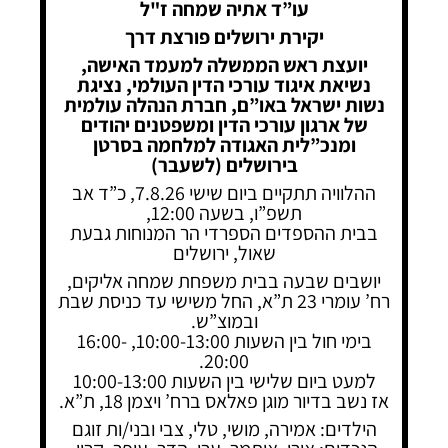
עו”ד אתיה שמחה ז"ל
יקירת ירושלים פורצת דרך
יועצת ראש הממשלה למעמד האישה,
נשיאת איגוד עורכי הדין העולמי, נציגת
נשות ישראל באו”ם, חברת הנהלה עולמית
של ארגון עורכי הדין ומשפטנים יהודים
ומנכ”לית האגודה למלחמה בסרטן
בירושלים (לשעבר)
ההלוויה תתקיים ביום שישי 7.8.26, כ”ד אב
תשפ”ו, בשעה 12:00,
בבית ההספדים הספרדי הר המנוחות גבעת
שאול, ירושלים
יושבים שבעה בבית משפחת שמחה אליקים,
רח’ עומרי 23 ת”א, החל משישי עד כניסת שבת
ובמוצ”ש.
בימי חול בין השעות 10:00-13:00, 16:00-
20:00.
למעט ביום שלישי בין השעות 10:00-13:00
אז נשב בדיור מוגן פאלאס ברח’ ויצמן 18, ת”א.
הילדים: אמירה, מושי, טלי, צבי ובני/ות זוגם