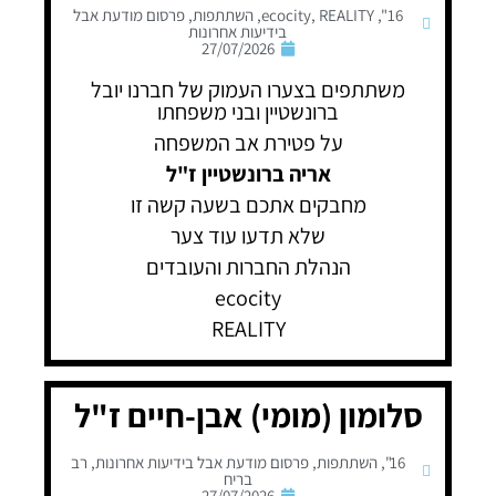
16"
,
REALITY
,
ecocity
,
השתתפות
,
פרסום מודעת אבל
בידיעות אחרונות
27/07/2026
משתתפים בצערו העמוק של חברנו יובל
ברונשטיין ובני משפחתו
על פטירת אב המשפחה
אריה ברונשטיין ז"ל
מחבקים אתכם בשעה קשה זו
שלא תדעו עוד צער
הנהלת החברות והעובדים
ecocity
REALITY
סלומון (מומי) אבן-חיים ז"ל
16"
,
השתתפות
,
פרסום מודעת אבל בידיעות אחרונות
,
רב
בריח
27/07/2026