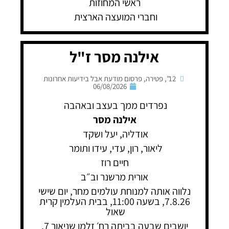
ראשי המחוזות
וחברי המועצה הארצית
אילנה מסר ז"ל
12"
,
פטירה
,
פרסום מודעת אבל בידיעות אחרונות
06/08/2026
נפרדים ממך בעצב ובאהבה
אילנה מסר
אודליה, יעל ושקד
ליאור, רון, עדי, עידו ותומר
חיים רוז
אורית מרשנר וב״ב
נלווה אותה למנוחת עולמים מחר, יום שישי
7.8.26, בשעה 11:00, בבית העלמין קרית
שאול
יושבים שבעה בביתה רח׳ זלמן שניאור 7,