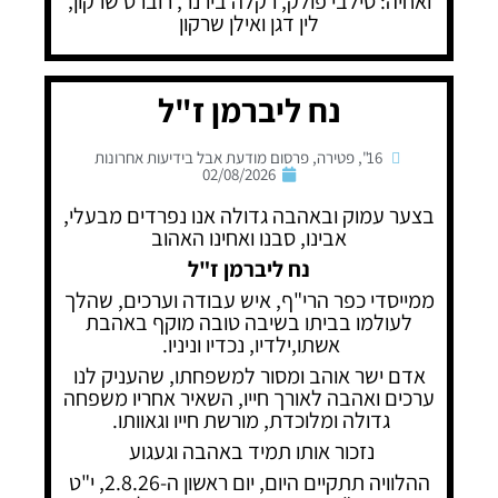
ואחיה: סילבי פולק, רקלה בירנר, רוברט שרקון,
לין דגן ואילן שרקון
נח ליברמן ז"ל
16"
,
פטירה
,
פרסום מודעת אבל בידיעות אחרונות
02/08/2026
בצער עמוק ובאהבה גדולה אנו נפרדים מבעלי,
אבינו, סבנו ואחינו האהוב
נח ליברמן ז"ל
ממייסדי כפר הרי"ף, איש עבודה וערכים, שהלך
לעולמו בביתו בשיבה טובה מוקף באהבת
אשתו,ילדיו, נכדיו וניניו.
אדם ישר אוהב ומסור למשפחתו, שהעניק לנו
ערכים ואהבה לאורך חייו, השאיר אחריו משפחה
גדולה ומלוכדת, מורשת חייו וגאוותו.
נזכור אותו תמיד באהבה וגעגוע
ההלוויה תתקיים היום, יום ראשון ה-2.8.26, י"ט