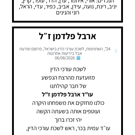
הנכדים: אורי, איתמר, ערן, הדר, עופר, קרין,
יניב, רינת, נועה, עידן, אביב, כפיר, עדי, הראל,
רוני והנינים
ארבל פלדמן ז״ל
24"
,
השתתפות
,
לשכת עורכי הדין בישראל
,
פרסום מודעת
אבל בידיעות אחרונות
06/08/2026
לשכת עורכי הדין
מזועזעת מהרצח הנפשע
של חבר קהילתנו
עו"ד ארבל פלדמן ז"ל
כולנו מחזקים את משפחתו היקרה
ועוטפים אותה בשעתה הקשה
יהי זכרו ברוך
עו״ד עמית בכר, ראש לשכת עורכי הדין,