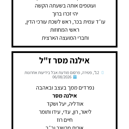
ועוטפים אותה בשעתה הקשה
יהי זכרו ברוך
עו״ד עמית בכר, ראש לשכת עורכי הדין,
ראשי המחוזות
וחברי המועצה הארצית
אילנה מסר ז"ל
12"
,
פטירה
,
פרסום מודעת אבל בידיעות אחרונות
06/08/2026
נפרדים ממך בעצב ובאהבה
אילנה מסר
אודליה, יעל ושקד
ליאור, רון, עדי, עידו ותומר
חיים רוז
אורית מרשנר וב״ב