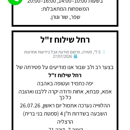
בשעות 10:00–14:00, 16:00–20:00
המשפחות המתאבלות:
שפר, שור וגורן.
רחל שילוח ז"ל
7.5"
,
פטירה
,
פרסום מודעת אבל בידיעות אחרונות
27/07/2026
בצער רב ולב שבור אנו מודיעים על פטירתה של
רחל שילוח ז"ל
יפה כתמיד ועטופה באהבה
אמא, סבתא, אחות ודודה יקרה ללבנו ואהובה
כל כך
ההלווייה נערכה אתמול יום ראשון, 26.07.26
השבעה בשדרות ח"ן 4 (סמטת בני ברית)
הרצליה
קומה 7, דירה 21,