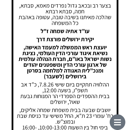
בצער רב ובכאב גדול נפרדים מאמא, סבתא,
חמה, סבתא רבתא
שהלכה מאיתנו בשיבה טובה, עטופה באהבת
כל המשפחה
עו”ד אתיה שמחה ז"ל
יקירת ירושלים פורצת דרך
יועצת ראש הממשלה למעמד האישה,
נשיאת איגוד עורכי הדין העולמי, נציגת
נשות ישראל באו”ם, חברת הנהלה עולמית
של ארגון עורכי הדין ומשפטנים יהודים
ומנכ”לית האגודה למלחמה בסרטן
בירושלים (לשעבר)
ההלוויה תתקיים ביום שישי 7.8.26, כ”ד אב
תשפ”ו, בשעה 12:00,
בבית ההספדים הספרדי הר המנוחות גבעת
שאול, ירושלים
יושבים שבעה בבית משפחת שמחה אליקים,
רח’ עומרי 23 ת”א, החל משישי עד כניסת שבת
ובמוצ”ש.
בימי חול בין השעות 10:00-13:00, 16:00-