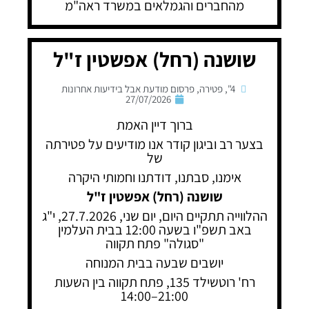
מהחברים והגמלאים במשרד ראה"מ
שושנה (רחל) אפשטין ז"ל
4"
,
פטירה
,
פרסום מודעת אבל בידיעות אחרונות
27/07/2026
ברוך דיין האמת
בצער רב וביגון קודר אנו מודיעים על פטירתה
של
אימנו, סבתנו, דודתנו וחמותי היקרה
שושנה (רחל) אפשטין ז"ל
ההלווייה תתקיים היום, יום שני, 27.7.2026, י"ג
באב תשפ"ו בשעה 12:00 בבית העלמין
"סגולה" פתח תקווה
יושבים שבעה בבית המנוחה
רח' רוטשילד 135, פתח תקווה בין השעות
21:00–14:00