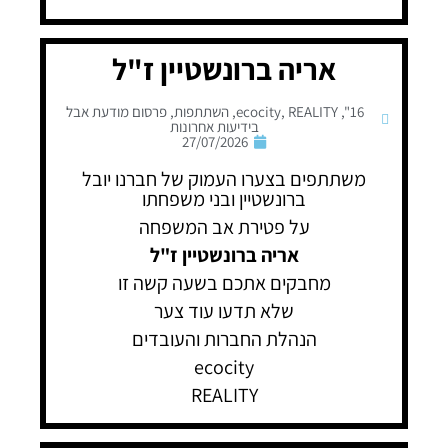
אריה ברונשטיין ז"ל
16"
,
REALITY
,
ecocity
,
השתתפות
,
פרסום מודעת אבל
בידיעות אחרונות
27/07/2026
משתתפים בצערו העמוק של חברנו יובל
ברונשטיין ובני משפחתו
על פטירת אב המשפחה
אריה ברונשטיין ז"ל
מחבקים אתכם בשעה קשה זו
שלא תדעו עוד צער
הנהלת החברות והעובדים
ecocity
REALITY