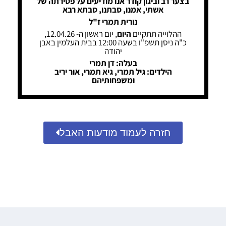
בצער רב וביגון קודר אנו מודיעים על פטירתה של
אשתי, אמנו, סבתנו, סבתא רבא
נורית תמרי ז"ל
ההלוייה תתקיים
היום
, יום ראשון ה- 12.04.26,
כ"ה ניסן תשפ"ו בשעה 12:00 בבית העלמין באבן
יהודה
בעלה: דן תמרי
הילדים: גיל תמרי, גיא תמרי, אור יריב
ומשפחותיהם
חזרה לעמוד מודעות האבל