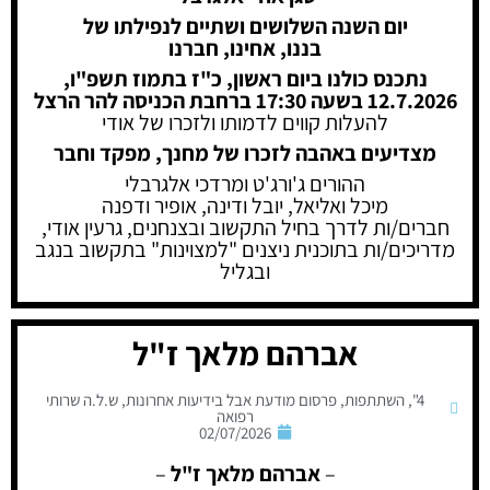
יום השנה השלושים ושתיים לנפילתו של
בננו, אחינו, חברנו
נתכנס כולנו ביום ראשון, כ"ז בתמוז תשפ"ו,
12.7.2026
בשעה 17:30 ברחבת הכניסה להר הרצל
להעלות קווים לדמותו ולזכרו של אודי
מצדיעים באהבה לזכרו של מחנך, מפקד וחבר
ההורים ג'ורג'ט ומרדכי אלגרבלי
מיכל ואליאל, יובל ודינה, אופיר ודפנה
חברים/ות לדרך בחיל התקשוב ובצנחנים, גרעין אודי,
מדריכים/ות בתוכנית ניצנים "למצוינות" בתקשוב בנגב
ובגליל
אברהם מלאך ז"ל
4"
,
השתתפות
,
פרסום מודעת אבל בידיעות אחרונות
,
ש.ל.ה שרותי
רפואה
02/07/2026
–
אברהם מלאך ז"ל
–