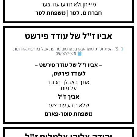
מי ייתן ולא תדעו עוד צער
חברת מ. לסר | משפחת לסר
אביו ז"ל של עודד פירשט
5"
,
השתתפות
,
סופר-פארם
,
פרסום מודעת אבל בידיעות אחרונות
05/07/2026
–
אביו ז"ל של עודד פירשט
–
לעודד פירשט,
אתך באבלך הכבד
על מות
אביך ז"ל
שלא תדע עוד צער
משפחת סופר-פארם
יהודה אליהו אלמליח ז"ל