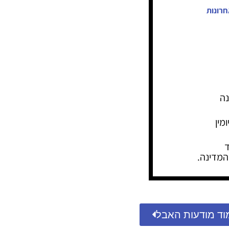
חרונות
נה
מין
ד
המדינה.
וד מודעות האבל