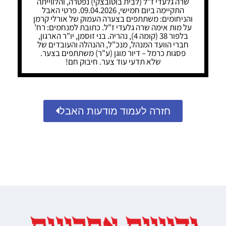
שרה גלעדי ז"ל (לבית בוטובצקי) נפטרה, והלווייתה
התקיימה ביום חמישי, 09.04.2026. פרטי האבל
והניחומים: משתתפים בצערה העמוק של אורלי קרמן
על מות אימה שרה גלעדי ז"ל. כתובת למנחמים: רח'
בלפור 38 (קומה 4), נהריה. בני זוסמן, יו"ר הארגון,
חברי הוועד המנהל, מנכ"ל, ההנהלה והעובדים של
פסגות כרמל – דיור מוגן (ע"ר) משתתפים בצער.
שלא תדעי עוד צער. חיבוק חם!
חזרה לעמוד מודעות האבל