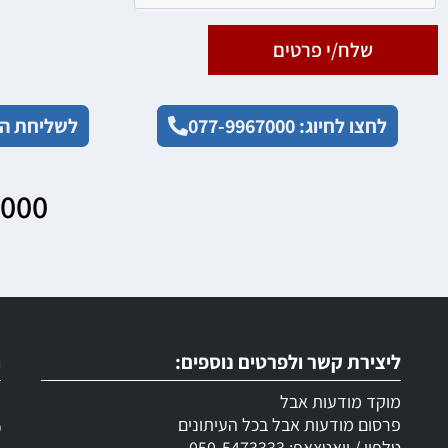
שלח/י פרטים
לחצו לחיוג: 077-9967000
לשליחת הו
7000
ליצירת קשר ולפרטים נוספים:
ר
מוקד מודעות אבל
ש
פרסום מודעות אבל בכל העיתונים
מ
טלפון / וואטצאפ: 050-5473333