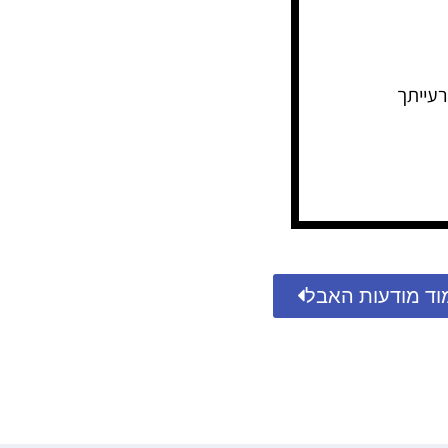
עייתך
וד מודעות האבל