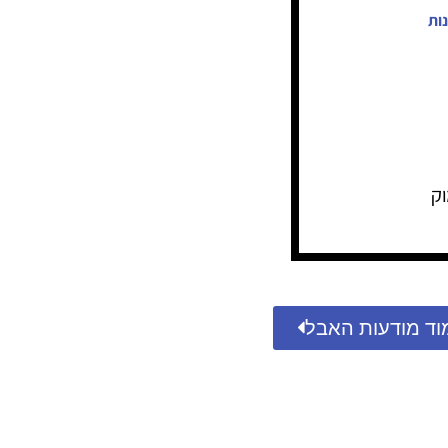
ות
ק
וד מודעות האבל