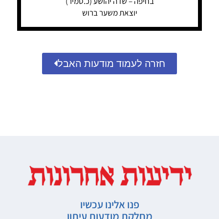
בחיפה – שדה יהושע (כ.סמיר)
יוצאת משער ברוש
חזרה לעמוד מודעות האבל
פנו אלינו עכשיו
מחלקת מודעות עיתון