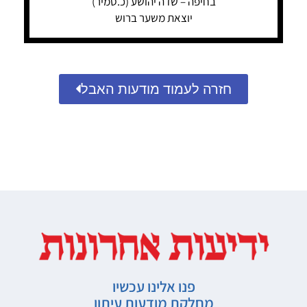
בחיפה – שדה יהושע (כ.סמיר)
יוצאת משער ברוש
חזרה לעמוד מודעות האבל
פנו אלינו עכשיו
מחלקת מודעות עיתון