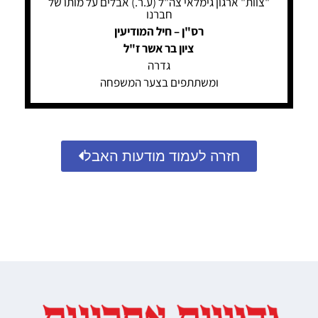
"צוות" ארגון גימלאי צה"ל (ע.ר.) אבלים על מותו של
חברנו
רס"ן – חיל המודיעין
ציון בר אשר ז"ל
גדרה
ומשתתפים בצער המשפחה
חזרה לעמוד מודעות האבל