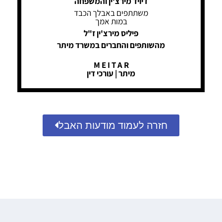
דיויד מירצ'ין והמשפחה
משתתפים באבלך הכבד
במות אמך
פיליס מירצ'ין ז"ל
מהשותפים והחברים במשרד מיתר
M E I T A R
מיתר | עורכי דין
חזרה לעמוד מודעות האבל