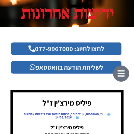
לחצו לחיוג: 077-9967000
לשליחת הודעה בוואטסאפ
פיליס מירצ'ין ז"ל
9"
,
השתתפות
,
עו"ד מיתר
,
פרסום מודעת אבל בידיעות אחרונות
14/05/2026
פיליס מירצ'ין ז"ל