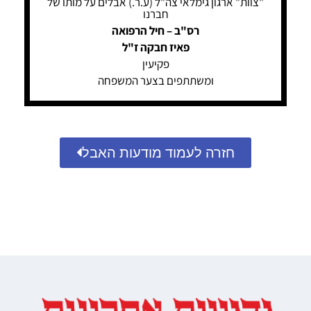
"צוות" ארגון גימלאי צה"ל (ע.ר.) אבלים על מותו של
חברנו
רס"ב – חיל הרפואה
פאיז חבקה ז"ל
פקיעין
ומשתתפים בצער המשפחה
חזרה לעמוד מודעות האבל