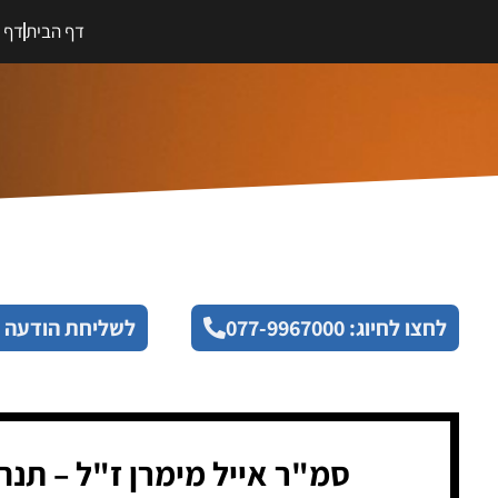
דף הבית
דף מ
לחצו לחיוג: 077-9967000
לשליחת הודעה 
סמ"ר אייל מימרן ז"ל – תנח