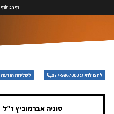
דף הבית
דף מ
לחצו לחיוג: 077-9967000
לשליחת הודעה 
סוניה אברמוביץ ז"ל