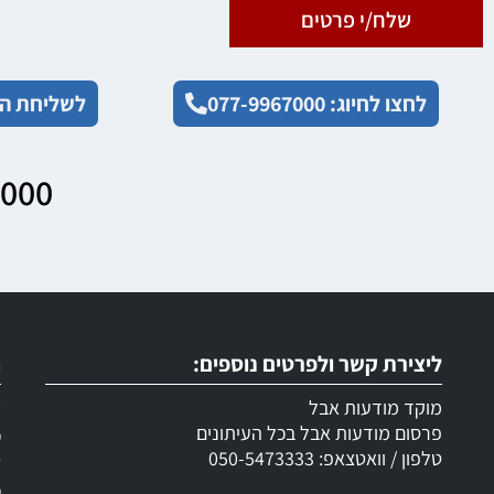
שלח/י פרטים
לחצו לחיוג: 077-9967000
לשליחת הו
7000
ליצירת קשר ולפרטים נוספים:
ר
מוקד מודעות אבל
ש
פרסום מודעות אבל בכל העיתונים
מ
טלפון / וואטצאפ: 050-5473333
ד
מ