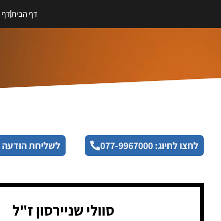
דף הבית
דף מ
לחצו לחיוג: 077-9967000
לשליחת הודעה 
סוולי שניירסון ז"ל