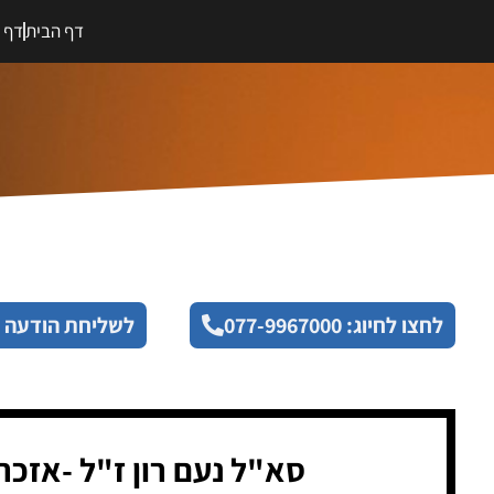
דף הבית
דף מ
לחצו לחיוג: 077-9967000
לשליחת הודעה 
סא"ל נעם רון ז"ל -אזכר