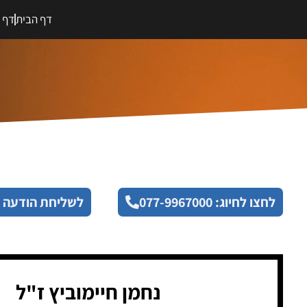
דף הבית
דף מ
לחצו לחיוג: 077-9967000
לשליחת הודעה 
נחמן חיימוביץ ז"ל