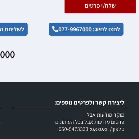
שלח/י פרטים
לחצו לחיוג: 077-9967000
לשליחת הו
7000
ליצירת קשר ולפרטים נוספים:
ר
מוקד מודעות אבל
ש
פרסום מודעות אבל בכל העיתונים
מ
טלפון / וואטצאפ: 050-5473333
ד
מ