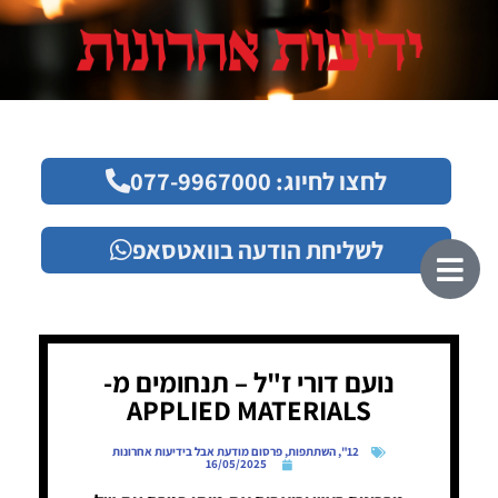
לחצו לחיוג: 077-9967000
לשליחת הודעה בוואטסאפ
נועם דורי ז"ל – תנחומים מ-
APPLIED MATERIALS
12"
,
השתתפות
,
פרסום מודעת אבל בידיעות אחרונות
16/05/2025