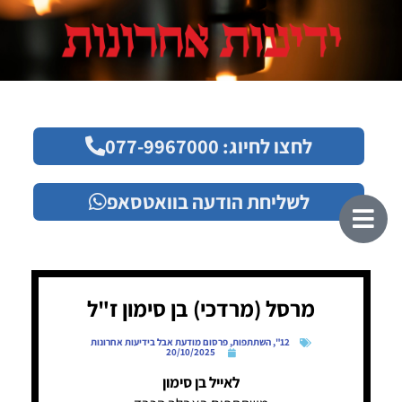
לחצו לחיוג: 077-9967000
לשליחת הודעה בוואטסאפ
מרסל (מרדכי) בן סימון ז"ל
12"
,
השתתפות
,
פרסום מודעת אבל בידיעות אחרונות
20/10/2025
לאייל בן סימון