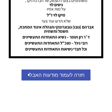
משתתפים בצערו העמוק של חברנו היקר,
ניסים לוי
על מות אחיו
מיקו לוי ז"ל
שלא תדעו עוד צער
אברהם (נובו) נובוגרוצקי והנהלת איגוד המתכת,
חשמל ותשתית
ד״ר רון תומר – נשיא התאחדות התעשיינים
רובי גינל – מנכ"ל התאחדות התעשיינים
‏וכל חברי נשיאות התאחדות התעשיינים
חזרה לעמוד מודעות האבל