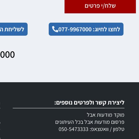
שלח/י פרטים
לחצו לחיוג: 077-9967000
לשליחת הו
7000
ליצירת קשר ולפרטים נוספים:
ר
מוקד מודעות אבל
ש
פרסום מודעות אבל בכל העיתונים
מ
טלפון / וואטצאפ: 050-5473333
ד
מ