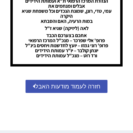
הנהלת המרכז הרפואי ת"א ועמותת הידידים
אבלים ומנחמים את
עמי, טדי, רונן, שמונת הנכדים וכל משפחת שגיא
היקרה
במות הרעיה, האם והסבתא
לאה (ליזיקה) שגיא ז"ל
אתכם בצערכם הכבד
פרופ' אלי שפרכר – מנכ"ל המרכז הרפואי
פרופ' רוני גמזו – יועץ לחדשנות ויחסים בינ"ל
יונתן קולבר – יו"ר עמותת הידידים
ורד רוט – מנכ"ל עמותת הידידים
חזרה לעמוד מודעות האבל