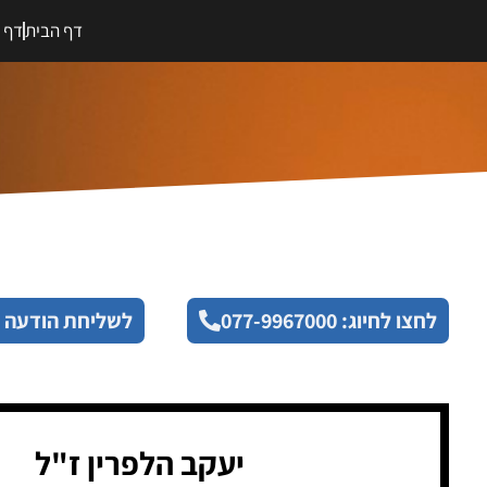
דף הבית
דף מ
לחצו לחיוג: 077-9967000
לשליחת הודעה 
יעקב הלפרין ז"ל