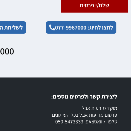
שלח/י פרטים
לחצו לחיוג: 077-9967000
לשליחת הו
7000
ליצירת קשר ולפרטים נוספים:
ר
מוקד מודעות אבל
ש
פרסום מודעות אבל בכל העיתונים
מ
טלפון / וואטצאפ: 050-5473333
ד
מ