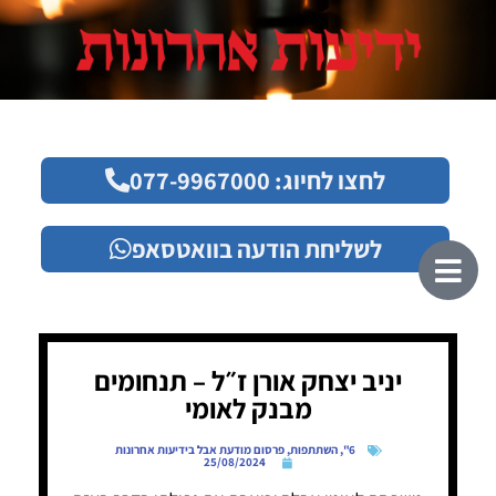
לחצו לחיוג: 077-9967000
לשליחת הודעה בוואטסאפ
יניב יצחק אורן ז״ל – תנחומים
מבנק לאומי
6"
,
השתתפות
,
פרסום מודעת אבל בידיעות אחרונות
25/08/2024