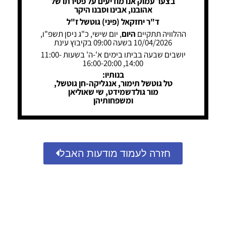
בצער עמוק אנו מודיעים על פטירתו של
אהובנו, אבינו וסבנו היקר
ד"ר יחזקאל (פיני) גוטשל ז"ל
ההלוויה תתקיים
היום
, יום שישי, כ"ג ניסן תשפ"ו,
10/04/2026 בשעה 09:00 בקיבוץ עינת
יושבים שבעה בביתו בימים א'-ה' בשעות 11:00-
14:00, 16:00-20:00
בנותיו:
טל גוטשל תימור, אנגליקה-חן גוטשל,
מור גולדשמידט, שי שאוליאן
ומשפחותיהן
חזרה לעמוד מודעות האבל