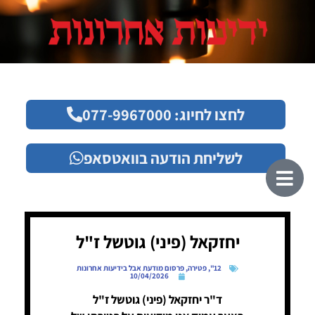
לחצו לחיוג: 077-9967000
לשליחת הודעה בוואטסאפ
יחזקאל (פיני) גוטשל ז"ל
12"
,
פטירה
,
פרסום מודעת אבל בידיעות אחרונות
10/04/2026
ד"ר יחזקאל (פיני) גוטשל ז"ל