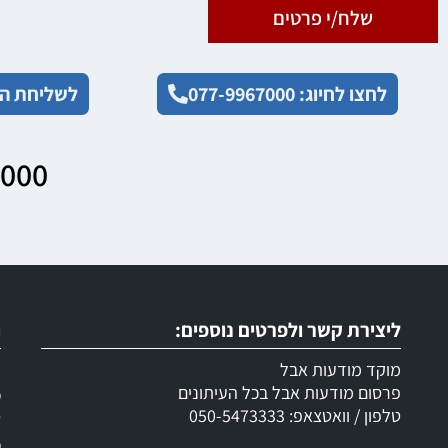
שלח/י פרטים
לחצו לחיוג: 077-9967000
לשליחת הו
7000
ליצירת קשר ולפרטים נוספים:
ר
מוקד מודעות אבל
ש
פרסום מודעות אבל בכל העיתונים
מ
טלפון / וואטצאפ: 050-5473333
ד
מ