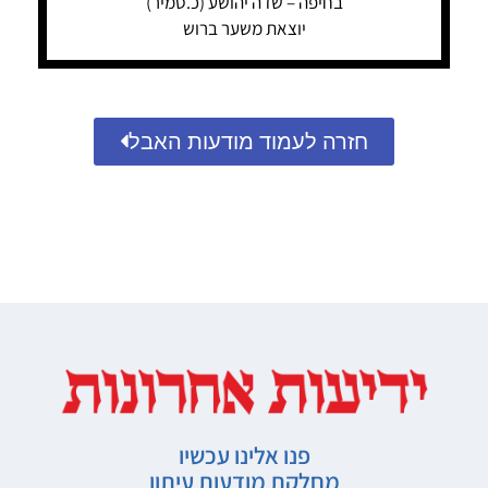
בחיפה – שדה יהושע (כ.סמיר)
יוצאת משער ברוש
חזרה לעמוד מודעות האבל
פנו אלינו עכשיו
מחלקת מודעות עיתון