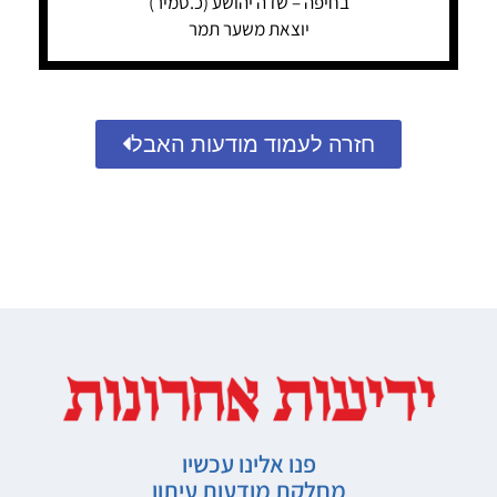
בחיפה – שדה יהושע (כ.סמיר)
יוצאת משער תמר
חזרה לעמוד מודעות האבל
פנו אלינו עכשיו
מחלקת מודעות עיתון