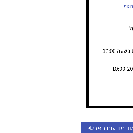
ונות
ל
ההלוויה תתקיים ביום שני, כ"ח ניסן תשפ"ד, 6.5.24 בשעה 17:00
וד מודעות האבל