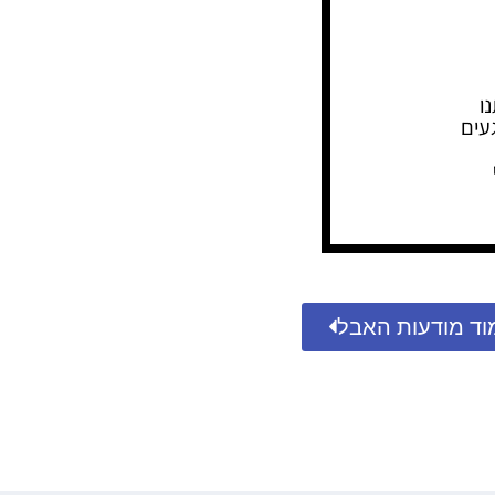
עים
וד מודעות האבל