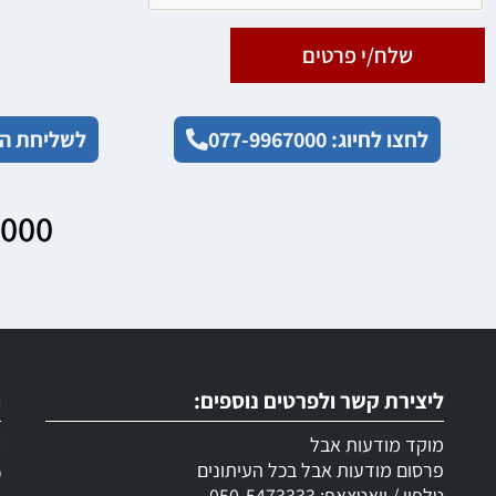
שלח/י פרטים
לחצו לחיוג: 077-9967000
לשליחת הו
7000
ליצירת קשר ולפרטים נוספים:
ר
מוקד מודעות אבל
ש
פרסום מודעות אבל בכל העיתונים
מ
טלפון / וואטצאפ: 050-5473333