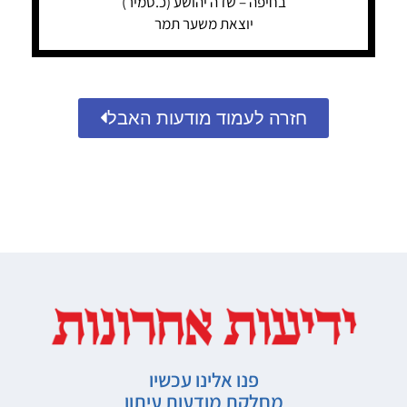
בחיפה – שדה יהושע (כ.סמיר)
יוצאת משער תמר
חזרה לעמוד מודעות האבל
פנו אלינו עכשיו
מחלקת מודעות עיתון