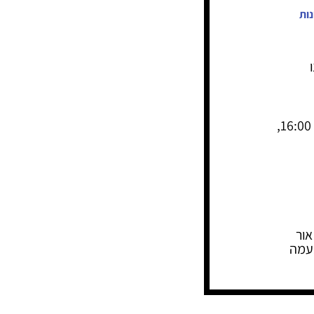
נות
אור
נעמה