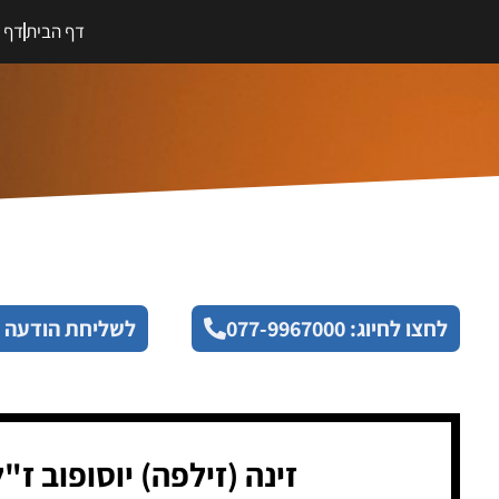
דף הבית
דף מ
לחצו לחיוג: 077-9967000
לשליחת הודעה 
זינה (זילפה) יוסופוב ז"ל