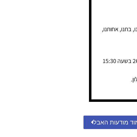
, בתנו, אחותנו,
הלוויה תתקיים ביום שני, י"ז באדר א' תשפ"ד 26.2.24 בשעה 15:30
וד מודעות האבל