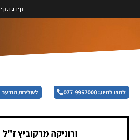
דף הבית
דף מ
לחצו לחיוג: 077-9967000
לשליחת הודעה 
ורוניקה מרקוביץ ז"ל