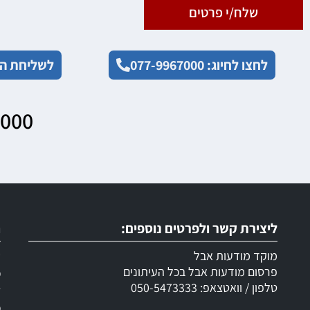
שלח/י פרטים
לחצו לחיוג: 077-9967000
לשליחת הו
7000
ליצירת קשר ולפרטים נוספים:
ר
מוקד מודעות אבל
ש
פרסום מודעות אבל בכל העיתונים
מ
טלפון / וואטצאפ: 050-5473333
ד
מ