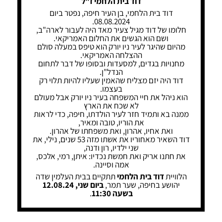
דוד בית הלחמי ז"ל
דוד בית הלחמי, בן העיר חיפה, נפטר ביום
08.08.2024.
חלומו של דוד מגיל צעיר מאד היה לעבור לארה"ב,
ושם הוא הגשים את החלום האמריקאי.
מהיום שהיגר לעיר ניו יורק הוא טיפס במעלה סולם
ההצלחה האמריקאי.
מחנויות בגדים, למסעדות ובסופו של דבר לתחום
הנדל"ן.
דוד היה יזם מצליח שהאמין שעליו להיות תלוי רק
בעצמו.
הוא ניהל את חיי המשפחה בעיר ניו יורק אבל מעולם
לא שכח את הארץ
ממנה בא ותמיד חזר לעיר הולדתו, חיפה, כדי לראות
את הוריו, טובה ומאיר,
ואת אחיו, אהרון, ואת משפחתו של אהרון.
דוד השאיר מאחוריו את אשתו מזה 53 שנים, נילי, את
שני ילדיו, רון ודנה,
את חתנו אריק ואת חמשת נכדיו: איתן, רמי, אלכס,
אמה וסיינה.
הלוויית
דוד בית הלחמי
תתקיים בבית העלמין שדה
יהושע בחיפה, שער תמר,
ביום שני, 12.08.24
בשעה 11:30
.