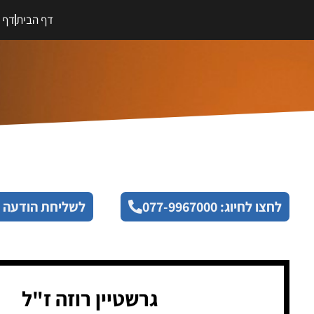
דף הבית
דף מ
לחצו לחיוג: 077-9967000
לשליחת הודעה 
גרשטיין רוזה ז"ל