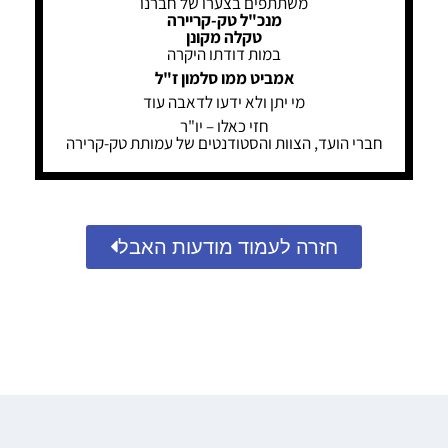
משתתפים בצערו של חברנו
מנכ"ל טק-קריירה
טקלה מקונן
במות דודתו היקרה
אמביט ממו סלמון ז"ל
מי יתן ולא ידעו לדאבה עוד
חזי כאלו – יו"ר
חברי הועד, הצוות והסטודנטים של עמותת טק-קרירה
חזרה לעמוד מודעות האבל