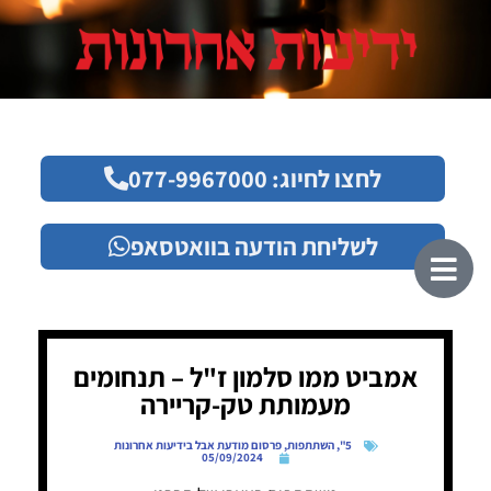
לחצו לחיוג: 077-9967000
לשליחת הודעה בוואטסאפ
אמביט ממו סלמון ז"ל – תנחומים
מעמותת טק-קריירה
5"
,
השתתפות
,
פרסום מודעת אבל בידיעות אחרונות
05/09/2024