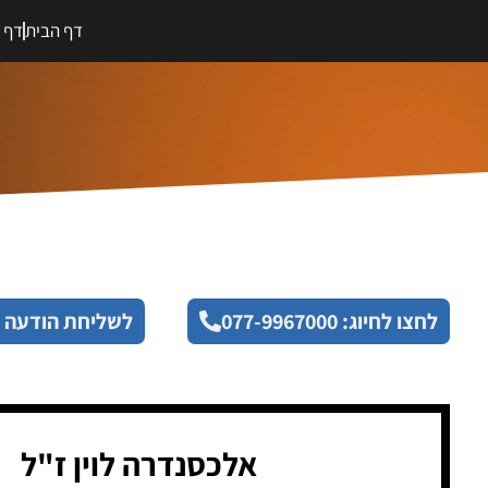
דף הבית
דף מ
לחצו לחיוג: 077-9967000
לשליחת הודעה 
אלכסנדרה לוין ז"ל