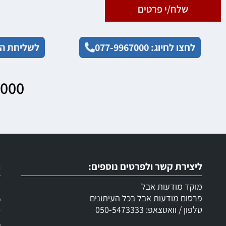
שלח/י פרטים
לחצו לחיוג: 077-9967000
לשליחת הו
7000
ליצירת קשר ולפרטים נוספים:
ר
מוקד מודעות אבל
ש
פרסום מודעות אבל בכל העיתונים
מ
טלפון / וואטצאפ: 050-5473333
ד
מ