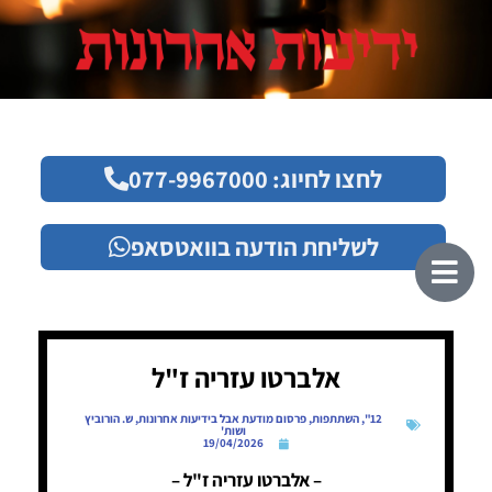
לחצו לחיוג: 077-9967000
לשליחת הודעה בוואטסאפ
אלברטו עזריה ז"ל
12"
,
השתתפות
,
פרסום מודעת אבל בידיעות אחרונות
,
ש. הורוביץ
ושות'
19/04/2026
– אלברטו עזריה ז"ל –