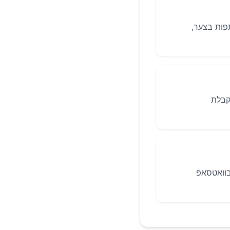
פות בצער,
קבלת
ח הודעה בוואטסאפ