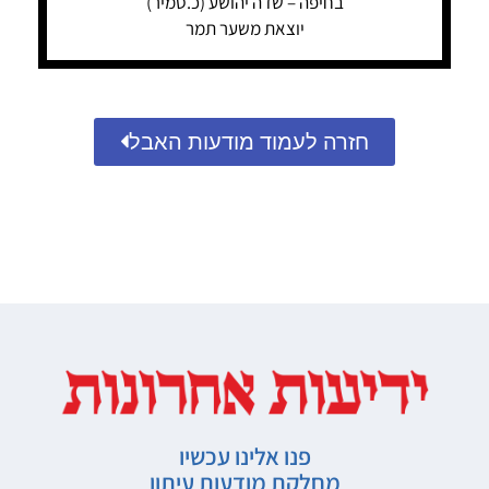
בחיפה – שדה יהושע (כ.סמיר)
יוצאת משער תמר
חזרה לעמוד מודעות האבל
פנו אלינו עכשיו
מחלקת מודעות עיתון