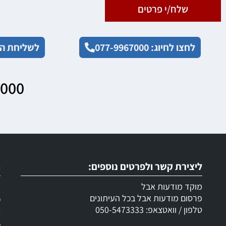
שלח/י פרטים
לחצו לחיוג: 077-9967000
לשליחת הו
7000
ליצירת קשר ולפרטים נוספים:
ר
מוקד מודעות אבל
ש
פרסום מודעות אבל בכל העיתונים
מ
טלפון / וואטצאפ: 050-5473333
ד
מ