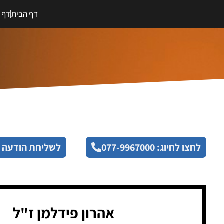
דף הבית
דף מ
לחצו לחיוג: 077-9967000
לשליחת הודעה 
אהרון פידלמן ז"ל